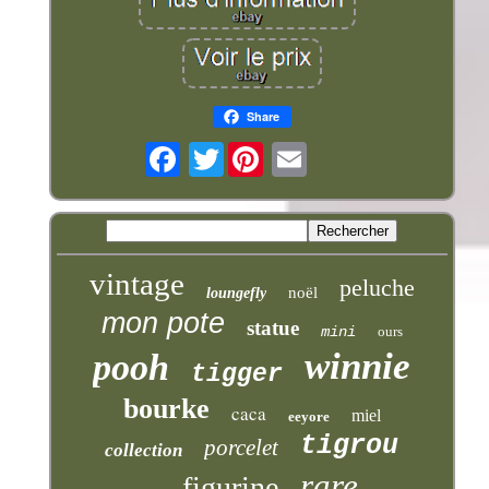
Share
Twitter
vintage
peluche
noël
loungefly
mon pote
statue
mini
ours
winnie
pooh
tigger
bourke
caca
miel
eeyore
tigrou
porcelet
collection
rare
figurine