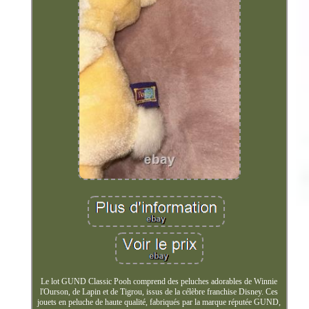
Le lot GUND Classic Pooh comprend des peluches adorables de Winnie
l'Ourson, de Lapin et de Tigrou, issus de la célèbre franchise Disney. Ces
jouets en peluche de haute qualité, fabriqués par la marque réputée GUND,