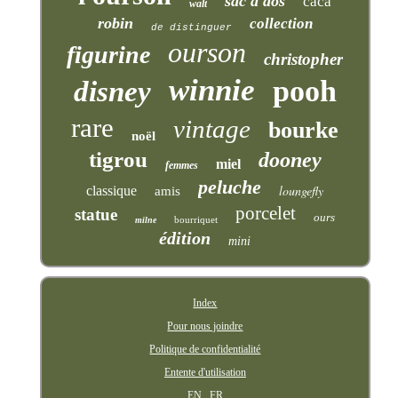
sac à dos
caca
walt
robin
collection
de distinguer
ourson
figurine
christopher
winnie
pooh
disney
rare
vintage
bourke
noël
tigrou
dooney
miel
femmes
peluche
loungefly
classique
amis
porcelet
statue
ours
bourriquet
milne
édition
mini
Index
Pour nous joindre
Politique de confidentialité
Entente d'utilisation
EN
FR