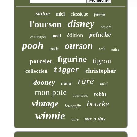
statue
miel
classique
femmes
disney
l'ourson
eeyore
peluche
édition
noël
de distinguer
pooh
ourson
amis
walt
milne
figurine
tigrou
porcelet
tigger
christopher
collection
rare
dooney
caca
mini
mon pote
robin
bourriquet
vintage
bourke
loungefly
winnie
sac à dos
ours